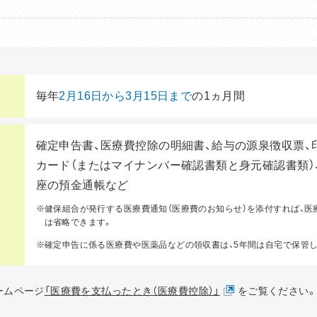
毎年
2月16日から3月15日まで
の1ヵ月間
確定申告書、医療費控除の明細書、給与の源泉徴収票、
カード（またはマイナンバー確認書類と身元確認書類）
座の預金通帳など
※健保組合が発行する医療費通知（医療費のお知らせ）を添付すれば、医
は省略できます。
※確定申告に係る医療費や医薬品などの領収書は、5年間は自宅で保管
ームページ
「医療費を支払ったとき（医療費控除）」
をご覧ください